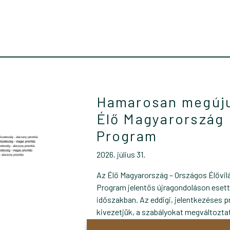
Hamarosan megúju
Élő Magyarország
Program
2026. július 31.
Az Élő Magyarország – Országos Élővil
Program jelentős újragondoláson esett 
időszakban. Az eddigi, jelentkezéses p
kivezetjük, a szabályokat megváltoztat
térképezés alapja egy később online is 