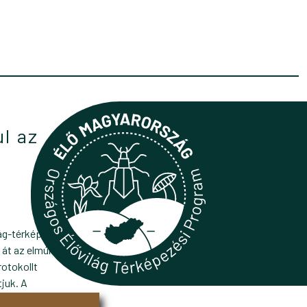
l az
ág-térképezési
át az elmúlt
rotokollt
juk. A
elérhető térkép