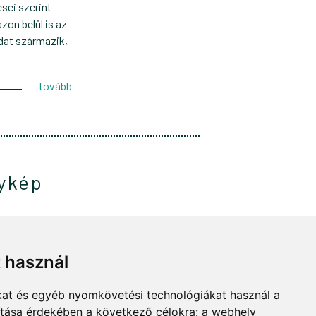
sei szerint
zon belül is az
dat származik,
tovább
nykép
t
t használ
ományos
kat és egyéb nyomkövetési technológiákat használ a
ól nézve néha
ítása érdekében a következő célokra:
a webhely