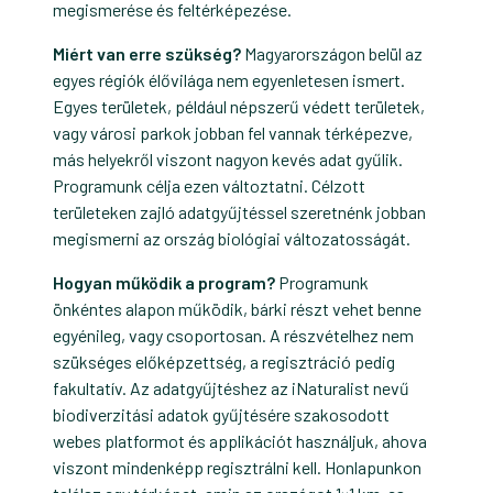
megismerése és feltérképezése.
Miért van erre szükség?
Magyarországon belül az
egyes régiók élővilága nem egyenletesen ismert.
Egyes területek, például népszerű védett területek,
vagy városi parkok jobban fel vannak térképezve,
más helyekről viszont nagyon kevés adat gyűlik.
Programunk célja ezen változtatni. Célzott
területeken zajló adatgyűjtéssel szeretnénk jobban
megismerni az ország biológiai változatosságát.
Hogyan működik a program?
Programunk
önkéntes alapon működik, bárki részt vehet benne
egyénileg, vagy csoportosan. A részvételhez nem
szükséges előképzettség, a regisztráció pedig
fakultatív. Az adatgyűjtéshez az iNaturalist nevű
biodiverzitási adatok gyűjtésére szakosodott
webes platformot és applikációt használjuk, ahova
viszont mindenképp regisztrálni kell. Honlapunkon