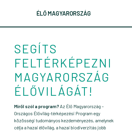
ÉLŐ MAGYARORSZÁG
SEGÍTS
FELTÉRKÉPEZNI
MAGYARORSZÁG
ÉLŐVILÁGÁT!
Miről szól a program?
Az Élő Magyarország –
Országos Élővilág-térképezési Program egy
közösségi tudományos kezdeményezés, amelynek
célja a hazai élővilág, a hazai biodiverzitás jobb