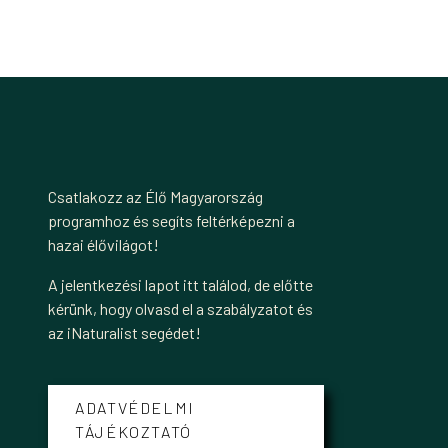
Csatlakozz az Élő Magyarország
programhoz és segíts feltérképezni a
hazai élővilágot!
A jelentkezési lapot itt találod, de előtte
kérünk, hogy olvasd el a szabályzatot és
az iNaturalist segédet!
ADATVÉDELMI
TÁJÉKOZTATÓ