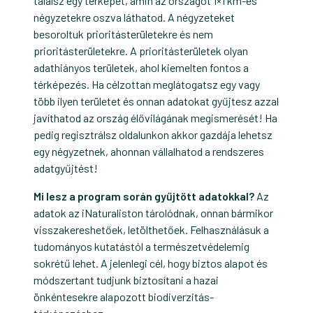
találsz egy térképet, amin az országot 1×1 km-es
négyzetekre oszva láthatod. A négyzeteket
besoroltuk prioritásterületekre és nem
prioritásterületekre. A prioritásterületek olyan
adathiányos területek, ahol kiemelten fontos a
térképezés. Ha célzottan meglátogatsz egy vagy
több ilyen területet és onnan adatokat gyűjtesz azzal
javíthatod az ország élővilágának megismerését! Ha
pedig regisztrálsz oldalunkon akkor gazdája lehetsz
egy négyzetnek, ahonnan vállalhatod a rendszeres
adatgyűjtést!
Mi lesz a program során gyűjtött adatokkal?
Az
adatok az iNaturaliston tárolódnak, onnan bármikor
visszakereshetőek, letölthetőek. Felhasználásuk a
tudományos kutatástól a természetvédelemig
sokrétű lehet. A jelenlegi cél, hogy biztos alapot és
módszertant tudjunk biztosítani a hazai
önkéntesekre alapozott biodiverzitás-