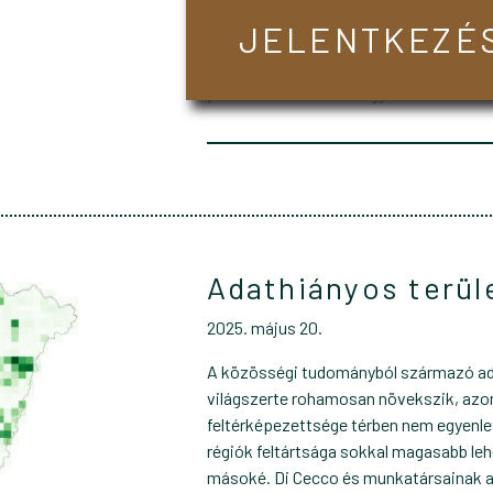
lesz. Az országot felosztottuk 1×1 km-
JELENTKEZÉS
majd a négyzeteket öt kategóriába sor
természetesség és adathiány alapján.
prioritásúak azok a négyzetek, ahonn
Adathiányos terül
2025. május 20.
A közösségi tudományból származó a
világszerte rohamosan növekszik, azon
feltérképezettsége térben nem egyenle
régiók feltártsága sokkal magasabb leh
másoké. Di Cecco és munkatársainak a 