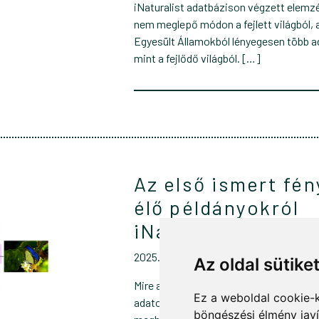
iNaturalist adatbázison végzett elemzé
nem meglepő módon a fejlett világból, a
Egyesült Államokból lényegesen több a
mint a fejlődő világból. […]
Az első ismert fé
élő példányokról
iNaturalist projek
2025. május 05.
Az oldal sütike
Mire alkalmazhatóak a közösségi tud
Ez a weboldal cookie-
adatok? Magyarországról vagy Európáb
böngészési élmény jav