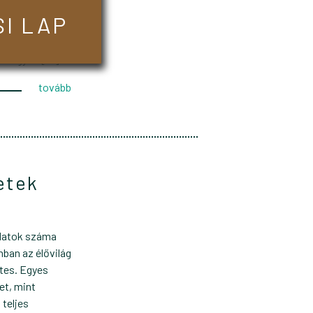
es négyzetekre,
I LAP
oltuk
 Magas
an nagyon […]
tovább
etek
datok száma
ban az élővilág
tes. Egyes
et, mint
teljes